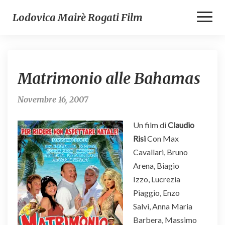
Toggl
Lodovica Mairè Rogati Film
Naviga
Matrimonio
Matrimonio alle Bahamas
alle
Bahamas
Novembre 16, 2007
Un film di
Claudio
Risi
Con Max
Cavallari, Bruno
Arena, Biagio
Izzo, Lucrezia
Piaggio, Enzo
Salvi, Anna Maria
Barbera, Massimo