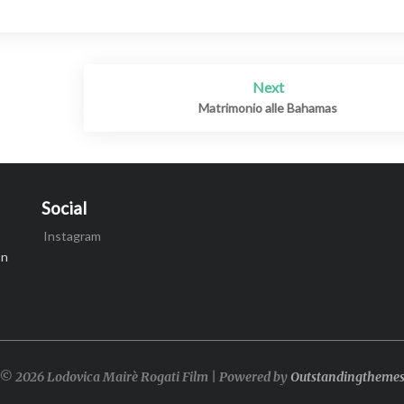
Next
Matrimonio alle Bahamas
Social
Instagram
on
© 2026 Lodovica Mairè Rogati Film | Powered by
Outstandingtheme