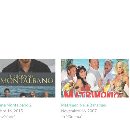
vane Montalbano 2
Matrimonio alle Bahamas
bre 16, 2015
Novembre 16, 2007
evisione"
In "Cinema"