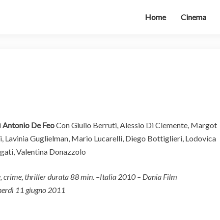
Home
Cinema
Deadly
Kitesurf
i
Antonio De Feo
Con
Giulio Berruti,
Alessio Di Clemente,
Margot
i,
Lavinia Guglielman,
Mario Lucarelli,
Diego Bottiglieri,
Lodovica
gati,
Valentina Donazzolo
 crime, thriller durata 88 min. –Italia 2010 – Dania Film
nerdì 11 giugno 2011